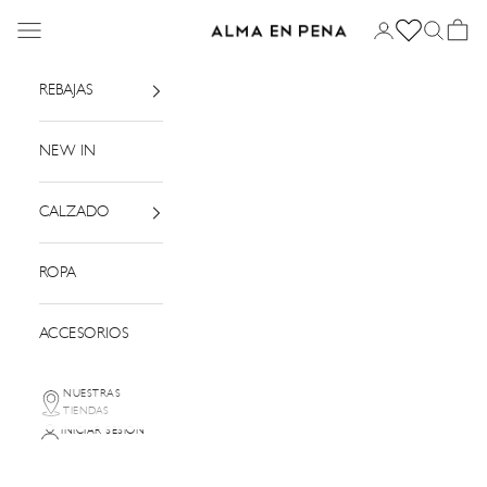
Ir al contenido
Menú
Iniciar sesión
Buscar
Cesta
Alma en Pena
REBAJAS
NEW IN
CALZADO
ROPA
ACCESORIOS
NUESTRAS
TIENDAS
INICIAR SESIÓN