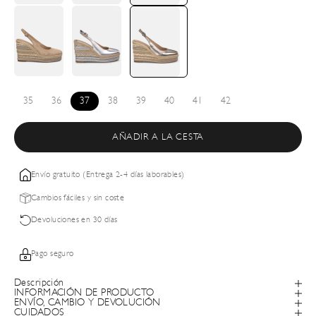
35
36
37
38
39
40
41
42
AÑADIR A LA CESTA
Envío gratuito (Entrega 2-4 días laborables)
Cambios fáciles y sin coste
Devoluciones en 30 días
Pago seguro
Descripción
INFORMACIÓN DE PRODUCTO
ENVÍO, CAMBIO Y DEVOLUCIÓN
CUIDADOS