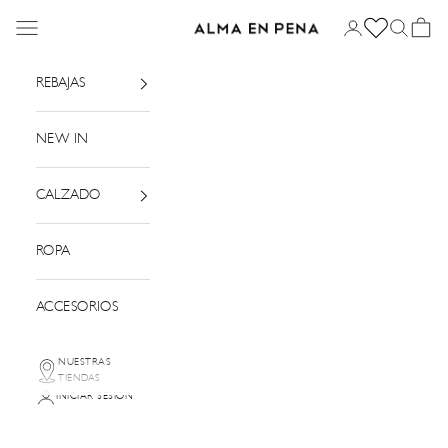
Ir al contenido
Menú
Iniciar sesión
Buscar
Cesta
Alma en Pena
REBAJAS
NEW IN
CALZADO
ROPA
ACCESORIOS
NUESTRAS
TIENDAS
INICIAR SESIÓN