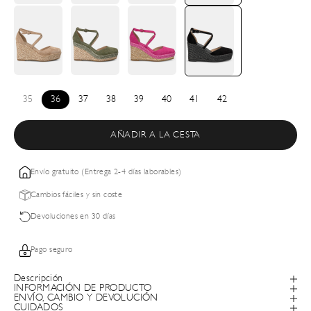
35
36
37
38
39
40
41
42
AÑADIR A LA CESTA
Envío gratuito (Entrega 2-4 días laborables)
Cambios fáciles y sin coste
Devoluciones en 30 días
Pago seguro
Descripción
INFORMACIÓN DE PRODUCTO
ENVÍO, CAMBIO Y DEVOLUCIÓN
CUIDADOS