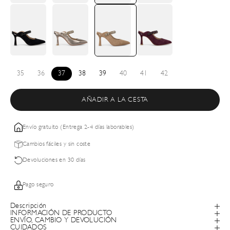
35
36
37
38
39
40
41
42
AÑADIR A LA CESTA
Envío gratuito (Entrega 2-4 días laborables)
Cambios fáciles y sin coste
Devoluciones en 30 días
Pago seguro
Descripción
INFORMACIÓN DE PRODUCTO
ENVÍO, CAMBIO Y DEVOLUCIÓN
CUIDADOS