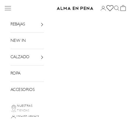
Ir al contenido
Menú
Iniciar sesión
Buscar
Cesta
Alma en Pena
REBAJAS
NEW IN
CALZADO
ROPA
ACCESORIOS
NUESTRAS
TIENDAS
INICIAR SESIÓN