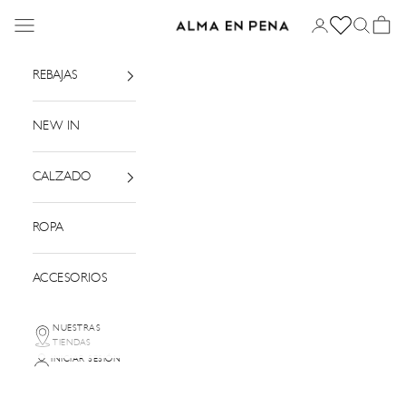
Ir al contenido
Menú
Iniciar sesión
Buscar
Cesta
Alma en Pena
REBAJAS
NEW IN
CALZADO
ROPA
ACCESORIOS
NUESTRAS
TIENDAS
INICIAR SESIÓN