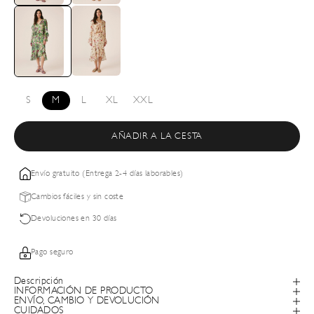
S
M
L
XL
XXL
AÑADIR A LA CESTA
Envío gratuito (Entrega 2-4 días laborables)
Cambios fáciles y sin coste
Devoluciones en 30 días
Pago seguro
Descripción
INFORMACIÓN DE PRODUCTO
ENVÍO, CAMBIO Y DEVOLUCIÓN
CUIDADOS