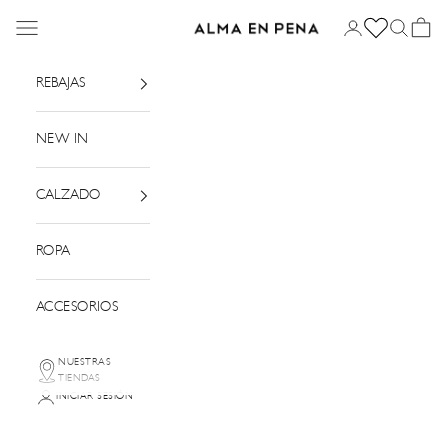
Ir al contenido
Menú
Iniciar sesión
Buscar
Cesta
Alma en Pena
REBAJAS
NEW IN
CALZADO
ROPA
ACCESORIOS
NUESTRAS
TIENDAS
INICIAR SESIÓN