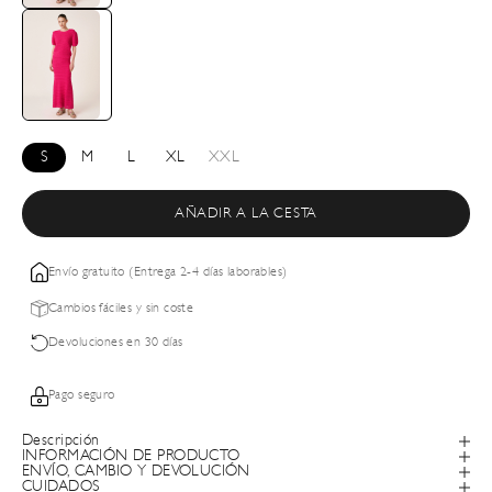
S
M
L
XL
XXL
AÑADIR A LA CESTA
Envío gratuito (Entrega 2-4 días laborables)
Cambios fáciles y sin coste
Devoluciones en 30 días
Pago seguro
Descripción
INFORMACIÓN DE PRODUCTO
ENVÍO, CAMBIO Y DEVOLUCIÓN
CUIDADOS