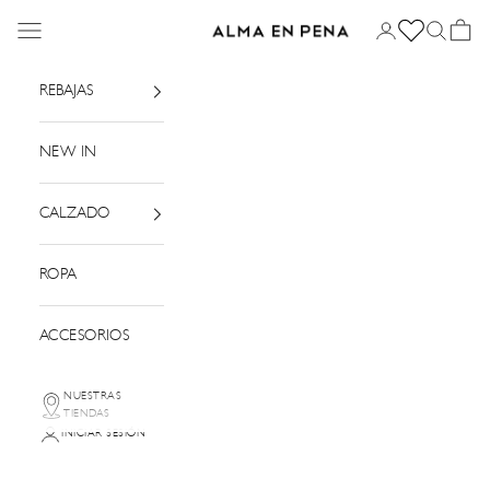
Ir al contenido
Menú
Iniciar sesión
Buscar
Cesta
Alma en Pena
REBAJAS
NEW IN
CALZADO
ROPA
ACCESORIOS
NUESTRAS
TIENDAS
INICIAR SESIÓN