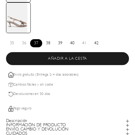
35
36
37
38
39
40
41
42
AÑADIR A LA CESTA
Envío gratuito (Entrega 2-4 días laborables)
Cambios fáciles y sin coste
Devoluciones en 30 días
Pago seguro
Descripción
INFORMACIÓN DE PRODUCTO
ENVÍO, CAMBIO Y DEVOLUCIÓN
CUIDADOS