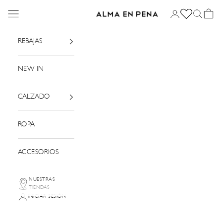
Ir al contenido
Menú
Iniciar sesión
Buscar
Cesta
Alma en Pena
REBAJAS
NEW IN
CALZADO
ROPA
ACCESORIOS
NUESTRAS
TIENDAS
INICIAR SESIÓN