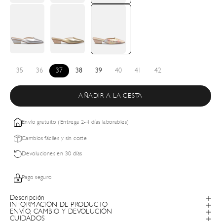
35
36
37
38
39
40
41
42
AÑADIR A LA CESTA
Envío gratuito (Entrega 2-4 días laborables)
Cambios fáciles y sin coste
Devoluciones en 30 días
Pago seguro
Descripción
INFORMACIÓN DE PRODUCTO
ENVÍO, CAMBIO Y DEVOLUCIÓN
CUIDADOS