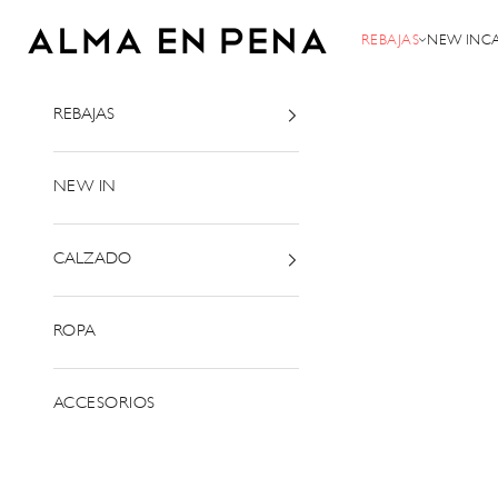
Ir al contenido
Alma en Pena
REBAJAS
NEW IN
C
REBAJAS
NEW IN
CALZADO
ROPA
ACCESORIOS