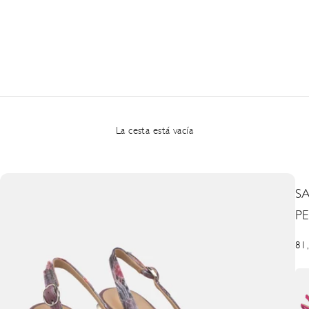
La cesta está vacía
S
P
Pre
81