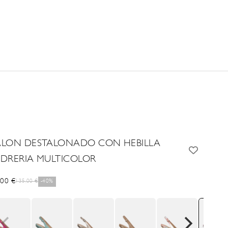
ALON DESTALONADO CON HEBILLA
EDRERIA MULTICOLOR
cio de oferta
,00 €
Precio normal
135,00 €
-40%