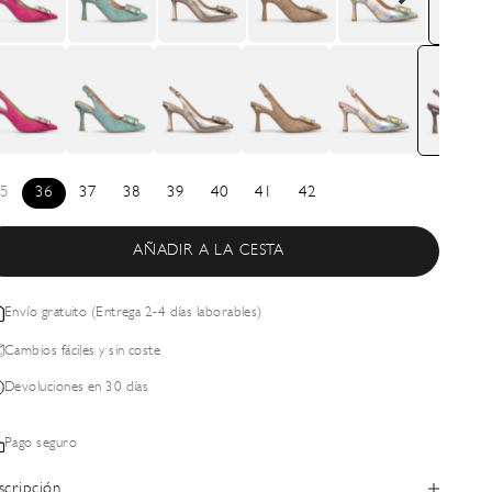
5
36
37
38
39
40
41
42
AÑADIR A LA CESTA
Envío gratuito (Entrega 2-4 días laborables)
Cambios fáciles y sin coste
Devoluciones en 30 días
Pago seguro
scripción