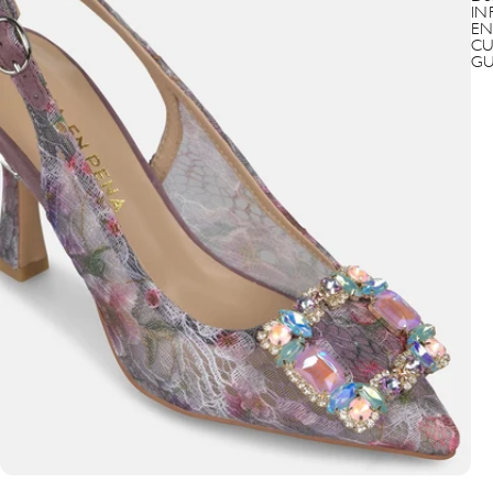
IN
EN
CU
GU