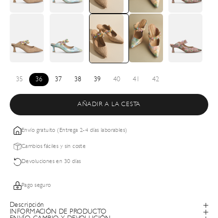
35
36
37
38
39
40
41
42
AÑADIR A LA CESTA
Envío gratuito (Entrega 2-4 días laborables)
Cambios fáciles y sin coste
Devoluciones en 30 días
Pago seguro
Descripción
INFORMACIÓN DE PRODUCTO