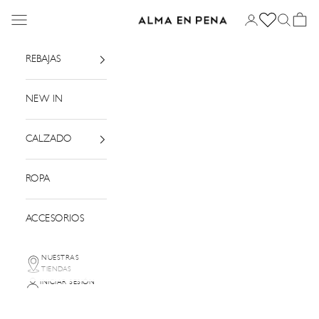
Ir al contenido
Menú
Iniciar sesión
Buscar
Cesta
Alma en Pena
REBAJAS
NEW IN
CALZADO
ROPA
ACCESORIOS
NUESTRAS
TIENDAS
INICIAR SESIÓN