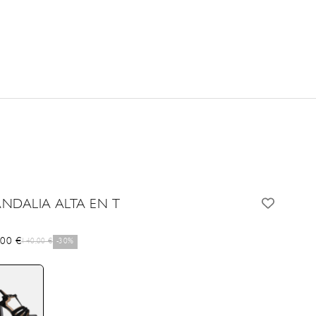
ANDALIA ALTA EN T
cio de oferta
,00 €
Precio normal
140,00 €
-30%