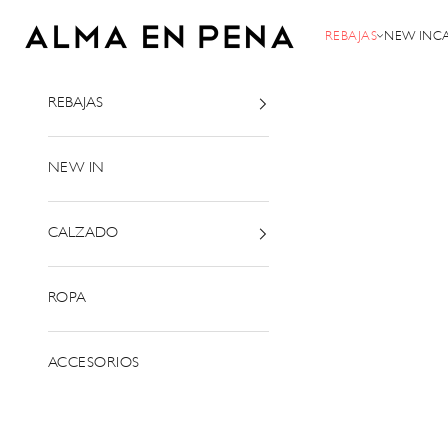
Ir al contenido
Alma en Pena
REBAJAS
NEW IN
C
REBAJAS
NEW IN
CALZADO
ROPA
ACCESORIOS