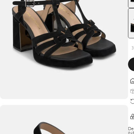
3
De
IN