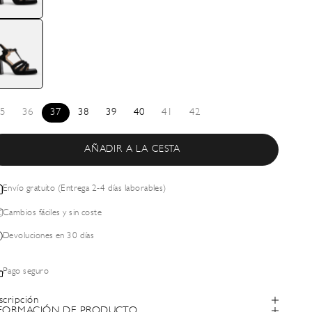
5
36
37
38
39
40
41
42
AÑADIR A LA CESTA
Envío gratuito (Entrega 2-4 días laborables)
Cambios fáciles y sin coste
Devoluciones en 30 días
Pago seguro
scripción
FORMACIÓN DE PRODUCTO