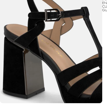
EN
CU
GU