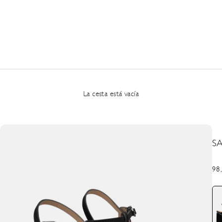
La cesta está vacía
S
Pre
98