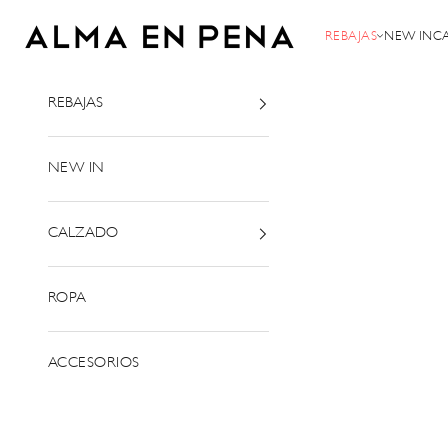
Ir al contenido
Alma en Pena
REBAJAS
NEW IN
C
REBAJAS
NEW IN
CALZADO
ROPA
ACCESORIOS