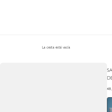
La cesta está vacía
S
D
Pre
48