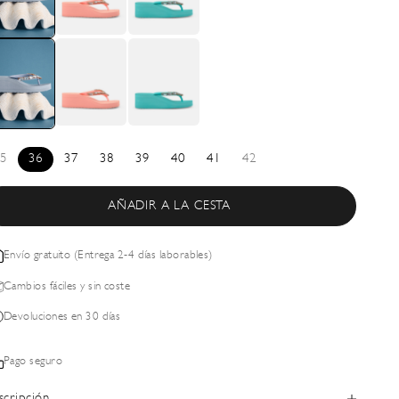
5
36
37
38
39
40
41
42
AÑADIR A LA CESTA
Envío gratuito (Entrega 2-4 días laborables)
Cambios fáciles y sin coste
Devoluciones en 30 días
Pago seguro
scripción