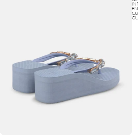
IN
EN
CU
GU