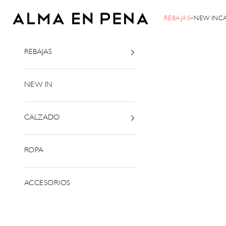
Ir al contenido
Alma en Pena
REBAJAS
NEW IN
C
REBAJAS
NEW IN
CALZADO
ROPA
ACCESORIOS