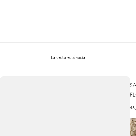
La cesta está vacía
S
F
Pre
48