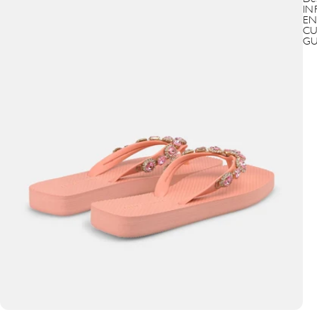
IN
EN
CU
GU