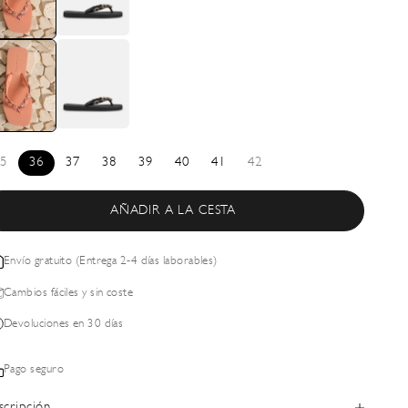
5
36
37
38
39
40
41
42
AÑADIR A LA CESTA
Envío gratuito (Entrega 2-4 días laborables)
Cambios fáciles y sin coste
Devoluciones en 30 días
Pago seguro
scripción