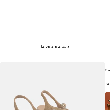
La cesta está vacía
S
Pre
78