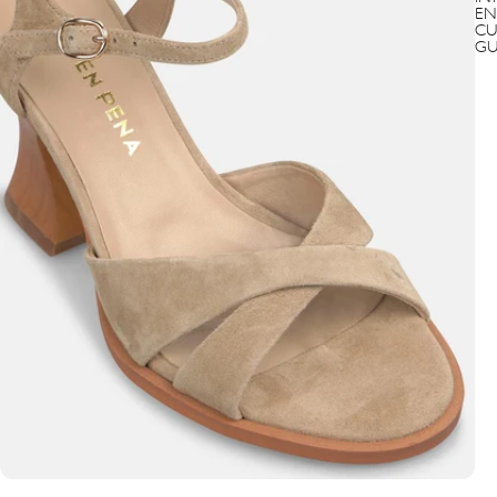
EN
CU
GU