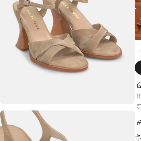
3
De
IN