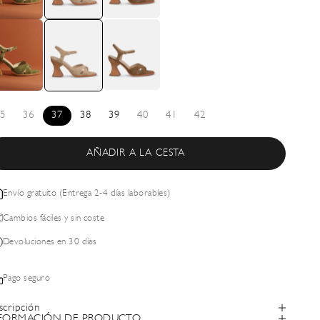
5
36
37
38
39
40
41
42
AÑADIR A LA CESTA
Envío gratuito (Entrega 2-4 días laborables)
Cambios fáciles y sin coste
Devoluciones en 30 días
Pago seguro
scripción
FORMACIÓN DE PRODUCTO