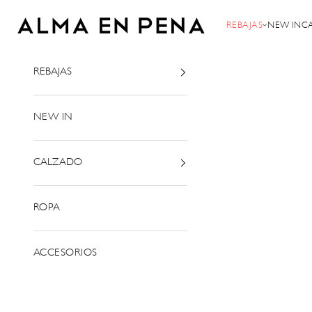
Ir al contenido
Alma en Pena
REBAJAS
NEW IN
C
REBAJAS
NEW IN
CALZADO
ROPA
ACCESORIOS