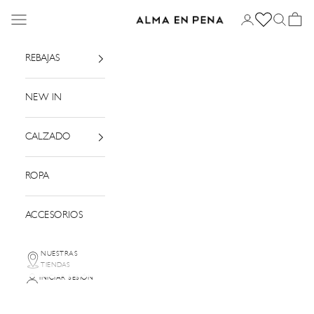
Ir al contenido
Menú
Iniciar sesión
Buscar
Cesta
Alma en Pena
REBAJAS
NEW IN
CALZADO
ROPA
ACCESORIOS
NUESTRAS
TIENDAS
INICIAR SESIÓN