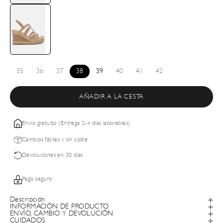
35
36
37
38
39
40
41
42
AÑADIR A LA CESTA
Envío gratuito (Entrega 2-4 días laborables)
Cambios fáciles y sin coste
Devoluciones en 30 días
Pago seguro
Descripción
INFORMACIÓN DE PRODUCTO
ENVÍO, CAMBIO Y DEVOLUCIÓN
CUIDADOS