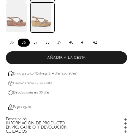
35
36
37
38
39
40
41
42
AÑADIR A LA CESTA
Envío gratuito (Entrega 2-4 días laborables)
Cambios fáciles y sin coste
Devoluciones en 30 días
Pago seguro
Descripción
INFORMACIÓN DE PRODUCTO
ENVÍO, CAMBIO Y DEVOLUCIÓN
CUIDADOS