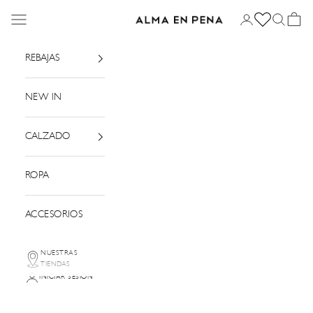
Ir al contenido
Menú
Iniciar sesión
Buscar
Cesta
Alma en Pena
REBAJAS
NEW IN
CALZADO
ROPA
ACCESORIOS
NUESTRAS
TIENDAS
INICIAR SESIÓN