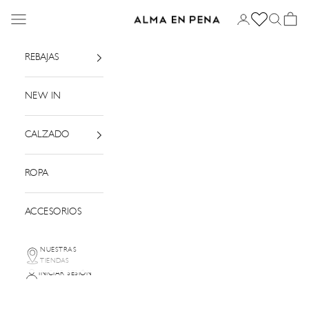
Ir al contenido
Menú
Iniciar sesión
Buscar
Cesta
Alma en Pena
REBAJAS
NEW IN
CALZADO
ROPA
ACCESORIOS
NUESTRAS
TIENDAS
INICIAR SESIÓN