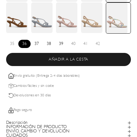
35
36
37
38
39
40
41
42
AÑADIR A LA CESTA
Envío gratuito (Entrega 2-4 días laborables)
Cambios fáciles y sin coste
Devoluciones en 30 días
Pago seguro
Descripción
INFORMACIÓN DE PRODUCTO
ENVÍO, CAMBIO Y DEVOLUCIÓN
CUIDADOS