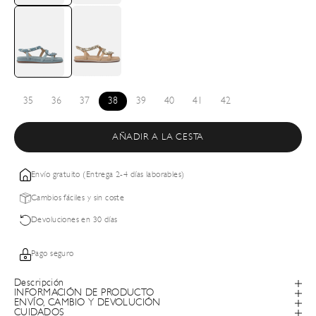
35
36
37
38
39
40
41
42
AÑADIR A LA CESTA
Envío gratuito (Entrega 2-4 días laborables)
Cambios fáciles y sin coste
Devoluciones en 30 días
Pago seguro
Descripción
INFORMACIÓN DE PRODUCTO
ENVÍO, CAMBIO Y DEVOLUCIÓN
CUIDADOS