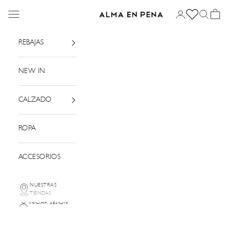
Ir al contenido
Menú
Iniciar sesión
Buscar
Cesta
Alma en Pena
REBAJAS
NEW IN
CALZADO
ROPA
ACCESORIOS
NUESTRAS
TIENDAS
INICIAR SESIÓN