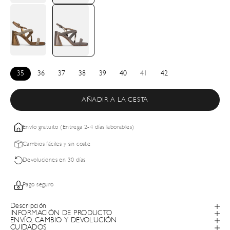
35
36
37
38
39
40
41
42
AÑADIR A LA CESTA
Envío gratuito (Entrega 2-4 días laborables)
Cambios fáciles y sin coste
Devoluciones en 30 días
Pago seguro
Descripción
INFORMACIÓN DE PRODUCTO
ENVÍO, CAMBIO Y DEVOLUCIÓN
CUIDADOS