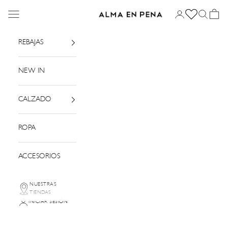
Ir al contenido
Menú
Iniciar sesión
Buscar
Cesta
Alma en Pena
REBAJAS
NEW IN
CALZADO
ROPA
ACCESORIOS
NUESTRAS
TIENDAS
INICIAR SESIÓN