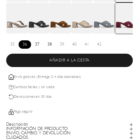
35
36
37
38
39
40
41
42
AÑADIR A LA CESTA
Envío gratuito (Entrega 2-4 días laborables)
Cambios fáciles y sin coste
Devoluciones en 30 días
Pago seguro
Descripción
INFORMACIÓN DE PRODUCTO
ENVÍO, CAMBIO Y DEVOLUCIÓN
CUIDADOS