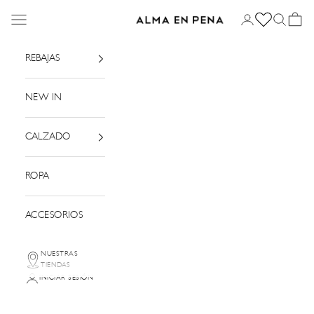
Ir al contenido
Menú
Iniciar sesión
Buscar
Cesta
Alma en Pena
REBAJAS
NEW IN
CALZADO
ROPA
ACCESORIOS
NUESTRAS
TIENDAS
INICIAR SESIÓN