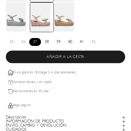
35
36
37
38
39
40
41
42
AÑADIR A LA CESTA
Envío gratuito (Entrega 2-4 días laborables)
Cambios fáciles y sin coste
Devoluciones en 30 días
Pago seguro
Descripción
INFORMACIÓN DE PRODUCTO
ENVÍO, CAMBIO Y DEVOLUCIÓN
CUIDADOS