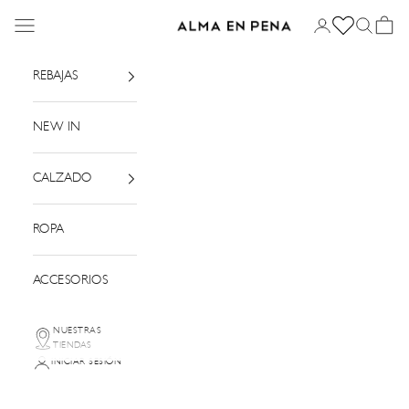
Ir al contenido
Menú
Iniciar sesión
Buscar
Cesta
Alma en Pena
REBAJAS
NEW IN
CALZADO
ROPA
ACCESORIOS
NUESTRAS
TIENDAS
INICIAR SESIÓN