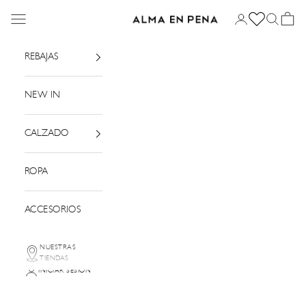
Ir al contenido
Menú
Iniciar sesión
Buscar
Cesta
Alma en Pena
REBAJAS
NEW IN
CALZADO
ROPA
ACCESORIOS
NUESTRAS
TIENDAS
INICIAR SESIÓN