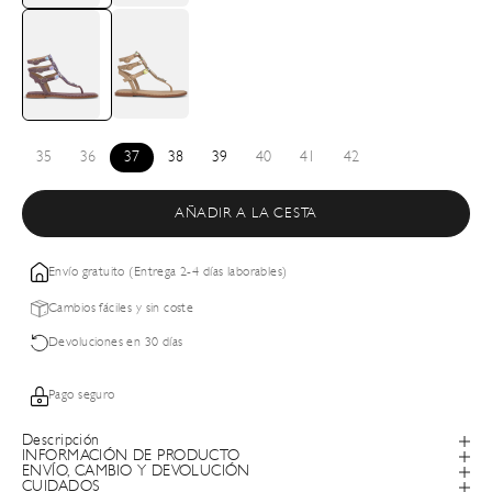
35
36
37
38
39
40
41
42
AÑADIR A LA CESTA
Envío gratuito (Entrega 2-4 días laborables)
Cambios fáciles y sin coste
Devoluciones en 30 días
Pago seguro
Descripción
INFORMACIÓN DE PRODUCTO
ENVÍO, CAMBIO Y DEVOLUCIÓN
CUIDADOS