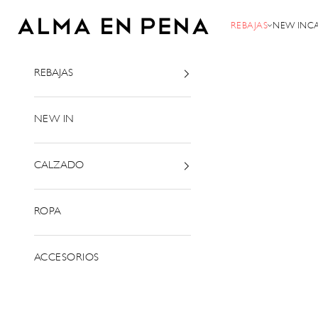
Ir al contenido
Alma en Pena
REBAJAS
NEW IN
C
REBAJAS
NEW IN
CALZADO
ROPA
ACCESORIOS