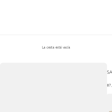
La cesta está vacía
S
Pre
87