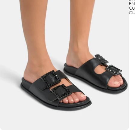
EN
CU
GU