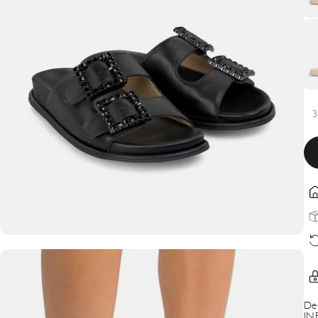
3
De
IN