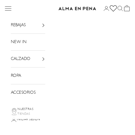
Ir al contenido
Menú
Iniciar sesión
Buscar
Cesta
Alma en Pena
REBAJAS
NEW IN
CALZADO
ROPA
ACCESORIOS
NUESTRAS
TIENDAS
INICIAR SESIÓN