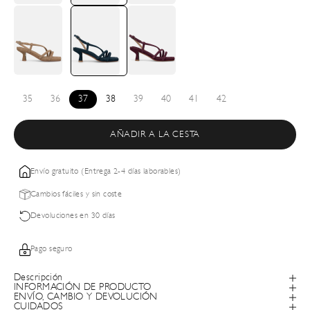
35
36
37
38
39
40
41
42
AÑADIR A LA CESTA
Envío gratuito (Entrega 2-4 días laborables)
Cambios fáciles y sin coste
Devoluciones en 30 días
Pago seguro
Descripción
INFORMACIÓN DE PRODUCTO
ENVÍO, CAMBIO Y DEVOLUCIÓN
CUIDADOS