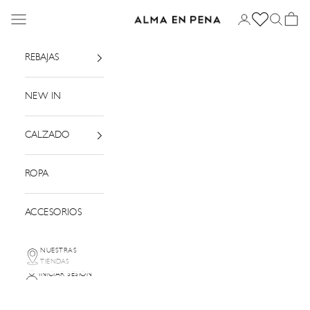
Ir al contenido
Menú
Iniciar sesión
Buscar
Cesta
Alma en Pena
REBAJAS
NEW IN
CALZADO
ROPA
ACCESORIOS
NUESTRAS
TIENDAS
INICIAR SESIÓN