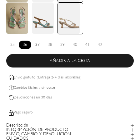
35
36
37
38
39
40
41
42
AÑADIR A LA CESTA
Envío gratuito (Entrega 2-4 días laborables)
Cambios fáciles y sin coste
Devoluciones en 30 días
Pago seguro
Descripción
INFORMACIÓN DE PRODUCTO
ENVÍO, CAMBIO Y DEVOLUCIÓN
CUIDADOS