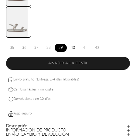
35
36
37
38
39
40
41
42
AÑADIR A LA CESTA
Envío gratuito (Entrega 2-4 días laborables)
Cambios fáciles y sin coste
Devoluciones en 30 días
Pago seguro
Descripción
INFORMACIÓN DE PRODUCTO
ENVÍO, CAMBIO Y DEVOLUCIÓN