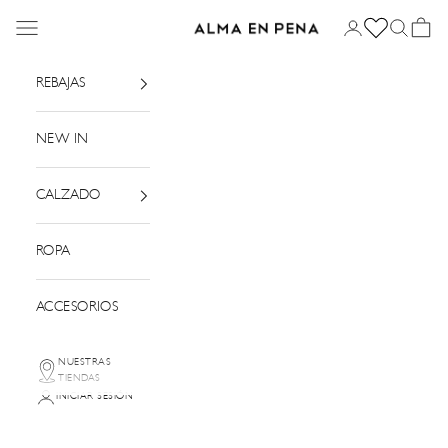
Ir al contenido
Menú
Iniciar sesión
Buscar
Cesta
Alma en Pena
REBAJAS
NEW IN
CALZADO
ROPA
ACCESORIOS
NUESTRAS
TIENDAS
INICIAR SESIÓN