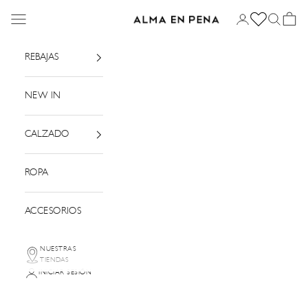
Ir al contenido
Menú
Iniciar sesión
Buscar
Cesta
Alma en Pena
REBAJAS
NEW IN
CALZADO
ROPA
ACCESORIOS
NUESTRAS
TIENDAS
INICIAR SESIÓN