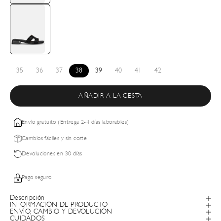
35
36
37
38
39
40
41
42
AÑADIR A LA CESTA
Envío gratuito (Entrega 2-4 días laborables)
Cambios fáciles y sin coste
Devoluciones en 30 días
Pago seguro
Descripción
INFORMACIÓN DE PRODUCTO
ENVÍO, CAMBIO Y DEVOLUCIÓN
CUIDADOS