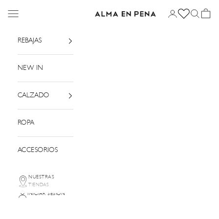
Ir al contenido
Menú
Iniciar sesión
Buscar
Cesta
Alma en Pena
REBAJAS
NEW IN
CALZADO
ROPA
ACCESORIOS
NUESTRAS
TIENDAS
INICIAR SESIÓN