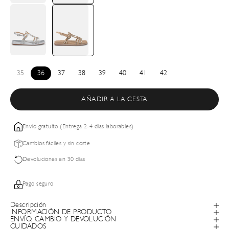
35
36
37
38
39
40
41
42
AÑADIR A LA CESTA
Envío gratuito (Entrega 2-4 días laborables)
Cambios fáciles y sin coste
Devoluciones en 30 días
Pago seguro
Descripción
INFORMACIÓN DE PRODUCTO
ENVÍO, CAMBIO Y DEVOLUCIÓN
CUIDADOS