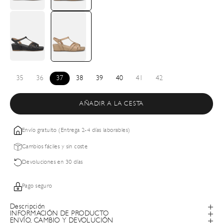
35
36
37
38
39
40
41
42
AÑADIR A LA CESTA
Envío gratuito (Entrega 2-4 días laborables)
Cambios fáciles y sin coste
Devoluciones en 30 días
Pago seguro
Descripción
INFORMACIÓN DE PRODUCTO
ENVÍO, CAMBIO Y DEVOLUCIÓN