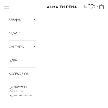
Ir al contenido
Menú
Iniciar sesión
Buscar
Cesta
Alma en Pena
REBAJAS
NEW IN
CALZADO
ROPA
ACCESORIOS
NUESTRAS
TIENDAS
INICIAR SESIÓN