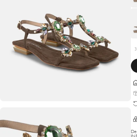
3
De
IN