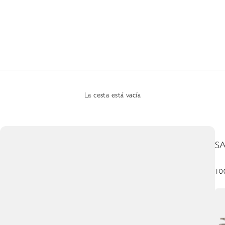
La cesta está vacía
S
Pre
10