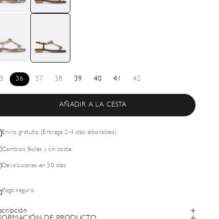
5
36
37
38
39
40
41
42
AÑADIR A LA CESTA
Envío gratuito (Entrega 2-4 días laborables)
Cambios fáciles y sin coste
Devoluciones en 30 días
Pago seguro
scripción
FORMACIÓN DE PRODUCTO