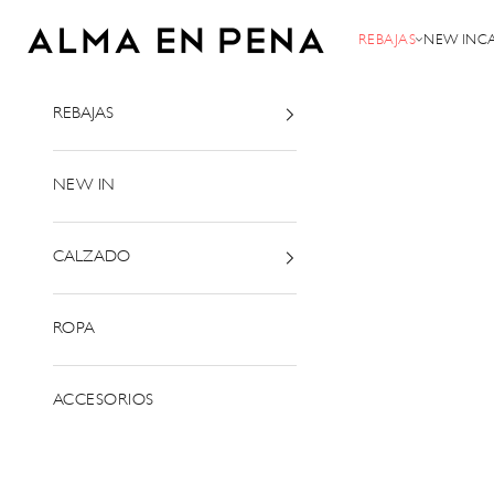
Ir al contenido
Alma en Pena
REBAJAS
NEW IN
C
REBAJAS
NEW IN
CALZADO
ROPA
ACCESORIOS