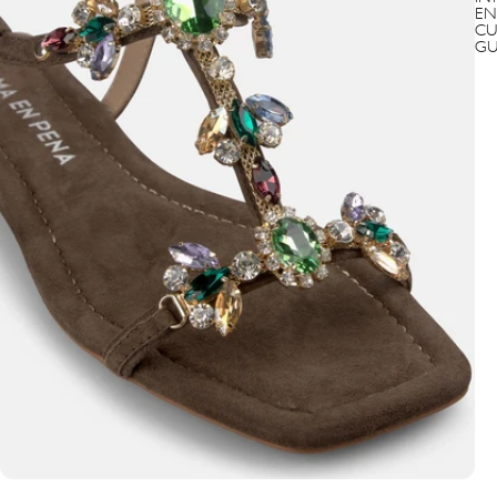
EN
CU
GU