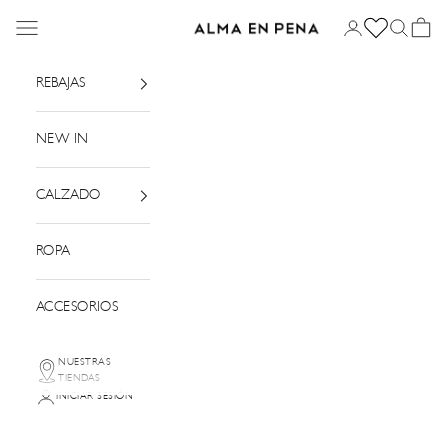
Ir al contenido
Menú
Iniciar sesión
Buscar
Cesta
Alma en Pena
REBAJAS
NEW IN
CALZADO
ROPA
ACCESORIOS
NUESTRAS
TIENDAS
INICIAR SESIÓN