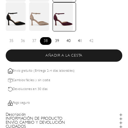
35
36
37
38
39
40
41
42
AÑADIR A LA CESTA
Envío gratuito (Entrega 2-4 días laborables)
Cambios fáciles y sin coste
Devoluciones en 30 días
Pago seguro
Descripción
INFORMACIÓN DE PRODUCTO
ENVÍO, CAMBIO Y DEVOLUCIÓN
CUIDADOS