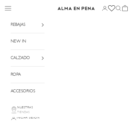
Ir al contenido
Menú
Iniciar sesión
Buscar
Cesta
Alma en Pena
REBAJAS
NEW IN
CALZADO
ROPA
ACCESORIOS
NUESTRAS
TIENDAS
INICIAR SESIÓN