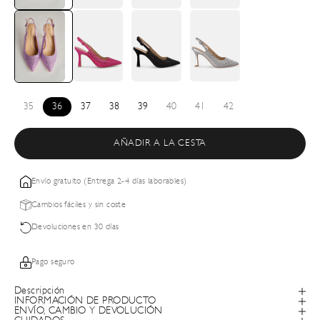
35
36
37
38
39
40
41
42
AÑADIR A LA CESTA
Envío gratuito (Entrega 2-4 días laborables)
Cambios fáciles y sin coste
Devoluciones en 30 días
Pago seguro
Descripción
INFORMACIÓN DE PRODUCTO
ENVÍO, CAMBIO Y DEVOLUCIÓN