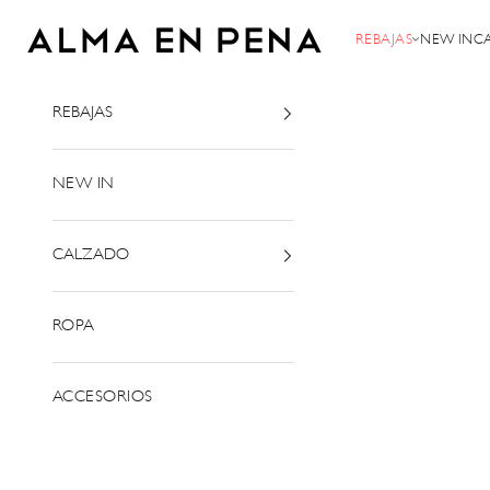
Ir al contenido
Alma en Pena
REBAJAS
NEW IN
C
REBAJAS
NEW IN
CALZADO
ROPA
ACCESORIOS