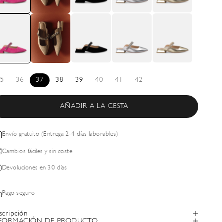
5
36
37
38
39
40
41
42
AÑADIR A LA CESTA
Envío gratuito (Entrega 2-4 días laborables)
Cambios fáciles y sin coste
Devoluciones en 30 días
Pago seguro
scripción
FORMACIÓN DE PRODUCTO