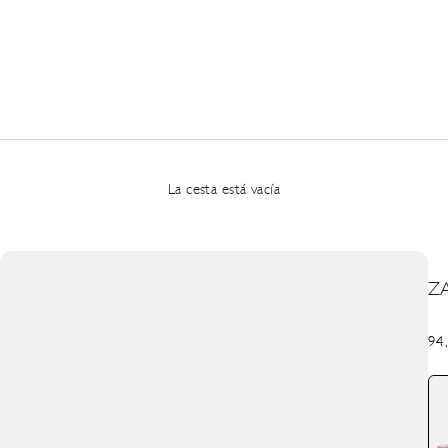
La cesta está vacía
Z
Pre
94