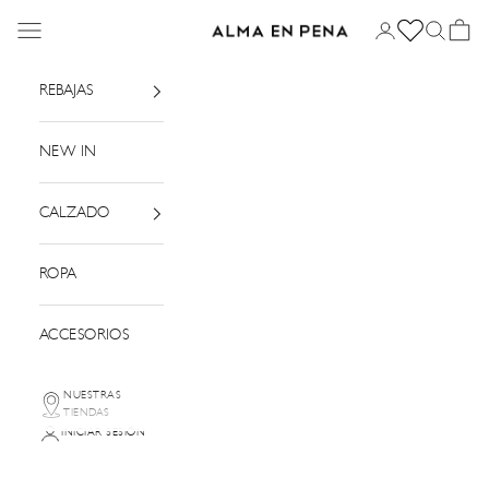
Ir al contenido
Menú
Iniciar sesión
Buscar
Cesta
Alma en Pena
REBAJAS
NEW IN
CALZADO
ROPA
ACCESORIOS
NUESTRAS
TIENDAS
INICIAR SESIÓN