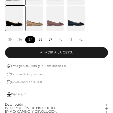
35
36
37
38
39
40
41
42
AÑADIR A LA CESTA
Envío gratuito (Entrega 2-4 días laborables)
Cambios fáciles y sin coste
Devoluciones en 30 días
Pago seguro
Descripción
INFORMACIÓN DE PRODUCTO
ENVÍO, CAMBIO Y DEVOLUCIÓN