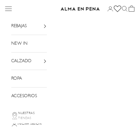
Ir al contenido
Menú
Iniciar sesión
Buscar
Cesta
Alma en Pena
REBAJAS
NEW IN
CALZADO
ROPA
ACCESORIOS
NUESTRAS
TIENDAS
INICIAR SESIÓN