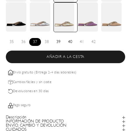
35
36
37
38
39
40
41
42
AÑADIR A LA CESTA
Envío gratuito (Entrega 2-4 días laborables)
Cambios fáciles y sin coste
Devoluciones en 30 días
Pago seguro
Descripción
INFORMACIÓN DE PRODUCTO
ENVÍO, CAMBIO Y DEVOLUCIÓN
CUIDADOS