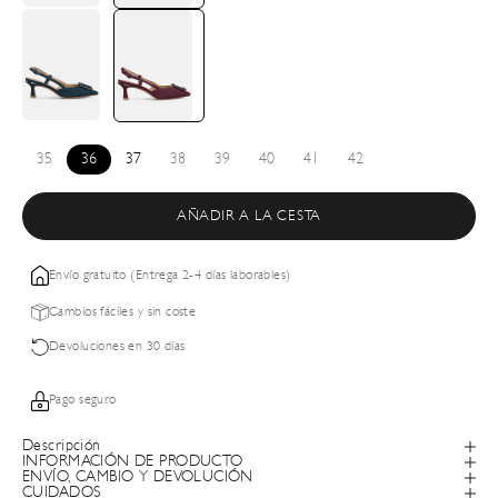
35
36
37
38
39
40
41
42
AÑADIR A LA CESTA
Envío gratuito (Entrega 2-4 días laborables)
Cambios fáciles y sin coste
Devoluciones en 30 días
Pago seguro
Descripción
INFORMACIÓN DE PRODUCTO
ENVÍO, CAMBIO Y DEVOLUCIÓN
CUIDADOS