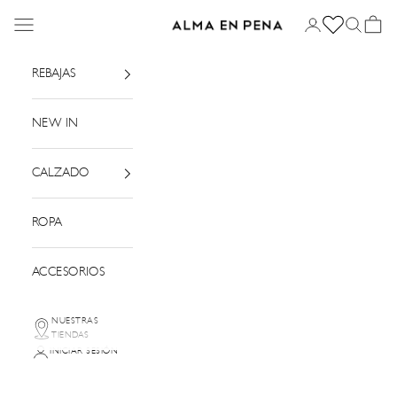
Ir al contenido
Menú
Iniciar sesión
Buscar
Cesta
Alma en Pena
REBAJAS
NEW IN
CALZADO
ROPA
ACCESORIOS
NUESTRAS
TIENDAS
INICIAR SESIÓN