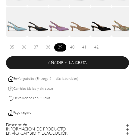
35
36
37
38
39
40
41
42
AÑADIR A LA CESTA
Envío gratuito (Entrega 2-4 días laborables)
Cambios fáciles y sin coste
Devoluciones en 30 días
Pago seguro
Descripción
INFORMACIÓN DE PRODUCTO
ENVÍO, CAMBIO Y DEVOLUCIÓN