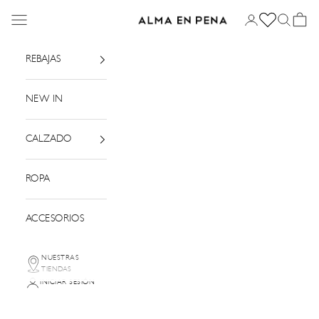
Ir al contenido
Menú
Iniciar sesión
Buscar
Cesta
Alma en Pena
REBAJAS
NEW IN
CALZADO
ROPA
ACCESORIOS
NUESTRAS
TIENDAS
INICIAR SESIÓN