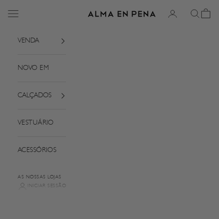
Saltar para o conteúdo
Menu
Iniciar sessão
Pesquisar
Cesto
Alma em Pena
VENDA
NOVO EM
CALÇADOS
VESTUÁRIO
ACESSÓRIOS
AS NOSSAS LOJAS
INICIAR SESSÃO