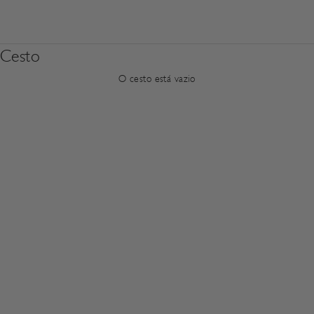
CALZADO
ROPA
ACCESORIOS
Cesto
O cesto está vazio