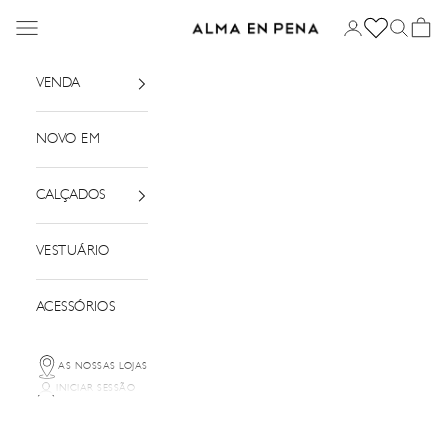
Saltar para o conteúdo
Menu
Iniciar sessão
Pesquisar
Cesto
Alma em Pena
VENDA
NOVO EM
CALÇADOS
VESTUÁRIO
ACESSÓRIOS
AS NOSSAS LOJAS
INICIAR SESSÃO