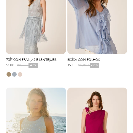
Selecionar opções
Selecionar opções
TOP COM FRANJAS E LENTEJUEIS
BLUSA COM FOLHOS
Precio de oferta
Precio normal
Precio de oferta
Precio normal
54,00 €
90,00 €
-40%
45,00 €
90,00 €
-50%