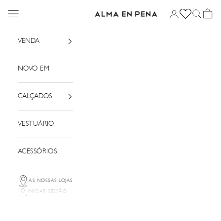
Saltar para o conteúdo
Menu
Iniciar sessão
Pesquisar
Cesto
Alma em Pena
VENDA
NOVO EM
CALÇADOS
VESTUÁRIO
ACESSÓRIOS
AS NOSSAS LOJAS
INICIAR SESSÃO