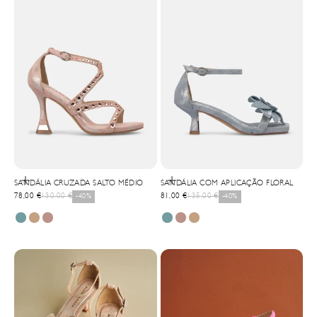
Selecionar opções
Selecionar opções
SANDÁLIA CRUZADA SALTO MÉDIO
SANDÁLIA COM APLICAÇÃO FLORAL
Precio de oferta
Precio normal
Precio de oferta
Precio normal
78,00 €
130,00 €
-40%
81,00 €
135,00 €
-40%