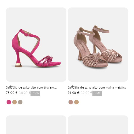
Selecionar opções
Selecionar opções
Sandália de salto alto com tira em
Sandália de salto alto com malha metálica
Precio de oferta
Precio normal
Precio de oferta
Precio normal
transferência metalizada
78,00 €
130,00 €
-40%
91,00 €
130,00 €
-30%