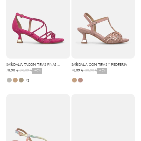
Selecionar opções
Selecionar opções
SANDALIA TACON TIRAS FINAS
SANDALIA CON TIRAS Y PEDRERIA
Precio de oferta
Precio normal
Precio de oferta
Precio normal
TRANSFER
78,00 €
130,00 €
-40%
78,00 €
130,00 €
-40%
+2