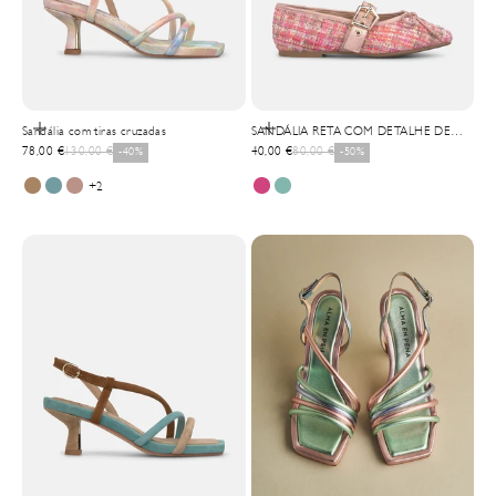
Selecionar opções
Selecionar opções
Sandália com tiras cruzadas
SANDÁLIA RETA COM DETALHE DE
Precio de oferta
Precio normal
Precio de oferta
Precio normal
78,00 €
130,00 €
-40%
FIVELA
40,00 €
80,00 €
-50%
+2