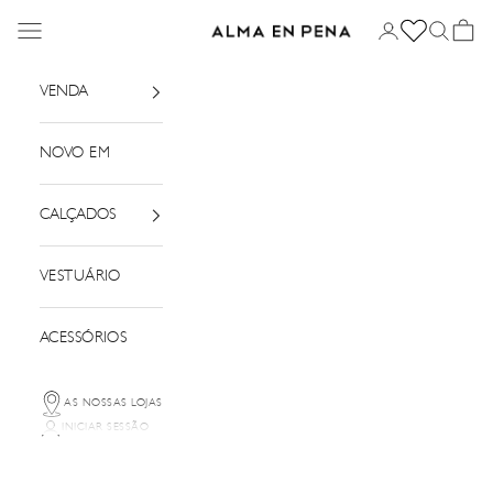
Saltar para o conteúdo
Menu
Iniciar sessão
Pesquisar
Cesto
Alma em Pena
VENDA
NOVO EM
CALÇADOS
VESTUÁRIO
ACESSÓRIOS
AS NOSSAS LOJAS
INICIAR SESSÃO