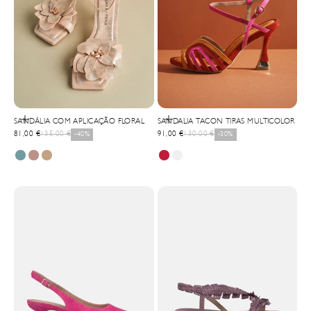
Selecionar opções
Selecionar opções
SANDÁLIA COM APLICAÇÃO FLORAL
SANDALIA TACON TIRAS MULTICOLOR
Precio de oferta
Precio normal
Precio de oferta
Precio normal
81,00 €
135,00 €
-40%
91,00 €
130,00 €
-30%