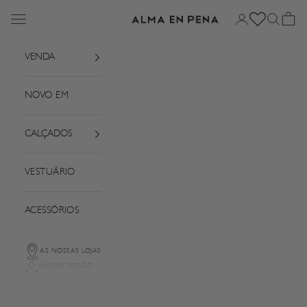
Saltar para o conteúdo
Menu
Iniciar sessão
Pesquisar
Cesto
Alma em Pena
VENDA
NOVO EM
CALÇADOS
VESTUÁRIO
ACESSÓRIOS
AS NOSSAS LOJAS
INICIAR SESSÃO