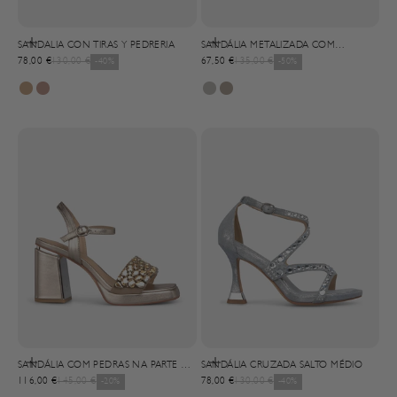
Selecionar opções
Selecionar opções
SANDALIA CON TIRAS Y PEDRERIA
SANDÁLIA METALIZADA COM
Precio de oferta
Precio normal
Precio de oferta
Precio normal
78,00 €
130,00 €
-40%
DETALHE DE FLOR
67,50 €
135,00 €
-50%
Selecionar opções
Selecionar opções
SANDÁLIA COM PEDRAS NA PARTE DA
SANDÁLIA CRUZADA SALTO MÉDIO
Precio de oferta
Precio normal
Precio de oferta
Precio normal
FRENTE
116,00 €
145,00 €
-20%
78,00 €
130,00 €
-40%