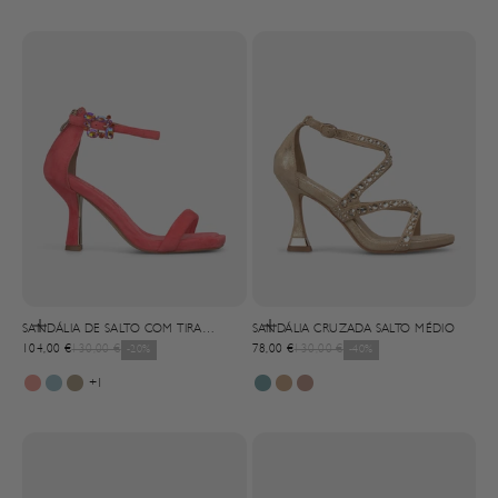
Selecionar opções
Selecionar opções
SANDÁLIA DE SALTO COM TIRA
SANDÁLIA CRUZADA SALTO MÉDIO
Precio de oferta
Precio normal
Precio de oferta
Precio normal
METALIZADA
104,00 €
130,00 €
-20%
78,00 €
130,00 €
-40%
+1