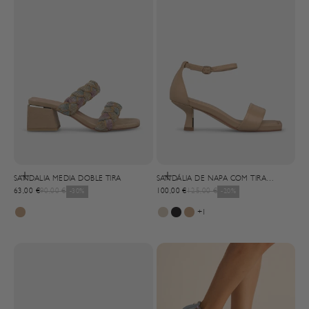
Selecionar opções
Selecionar opções
SANDALIA MEDIA DOBLE TIRA
SANDÁLIA DE NAPA COM TIRA
Precio de oferta
Precio normal
Precio de oferta
Precio normal
63,00 €
90,00 €
-30%
FRONTAL
100,00 €
125,00 €
-20%
+1