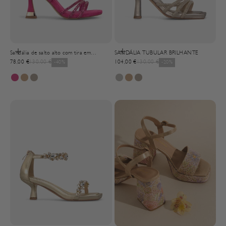
Selecionar opções
Selecionar opções
Sandália de salto alto com tira em
SANDÁLIA TUBULAR BRILHANTE
Precio de oferta
Precio normal
Precio de oferta
Precio normal
transferência metalizada
78,00 €
130,00 €
-40%
104,00 €
130,00 €
-20%