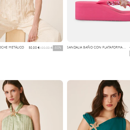
OCHE METÁLICO
Precio de oferta
Precio normal
SANDALIA BAÑO CON PLATAFORMA
50,00 €
100,00 €
-50%
CON PEDRERIA