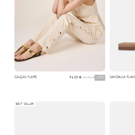
CALÇAS FLARE
Precio de oferta
Precio normal
SANDALIA PLAN
96,00 €
120,00 €
-20%
BEST SELLER