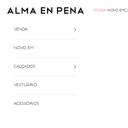
Saltar para o conteúdo
Alma em Pena
VENDA
NOVO EM
C
VENDA
NOVO EM
CALÇADOS
VESTUÁRIO
ACESSÓRIOS