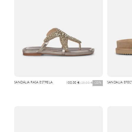
SANDÁLIA RASA ESTRELA
Precio de oferta
Precio normal
SANDALIA EFEC
100,00 €
125,00 €
-20%