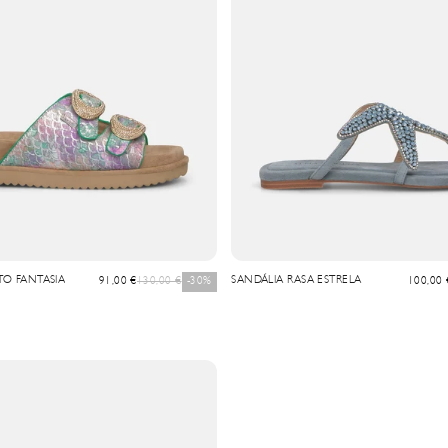
TO FANTASIA
Precio de oferta
Precio normal
SANDÁLIA RASA ESTRELA
Precio d
91,00 €
130,00 €
-30%
100,00 