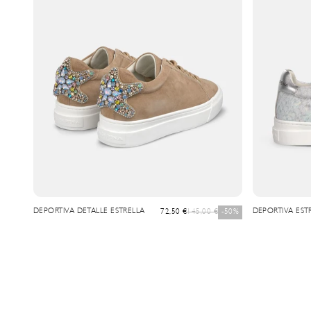
DEPORTIVA DETALLE ESTRELLA
Precio de oferta
Precio normal
DEPORTIVA EST
72,50 €
145,00 €
-50%