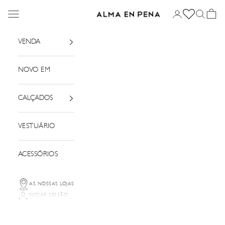
Saltar para o conteúdo
Menu
Iniciar sessão
Pesquisar
Cesto
Alma em Pena
VENDA
NOVO EM
CALÇADOS
VESTUÁRIO
ACESSÓRIOS
AS NOSSAS LOJAS
INICIAR SESSÃO