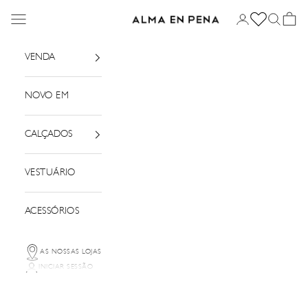
Saltar para o conteúdo
Menu
Iniciar sessão
Pesquisar
Cesto
Alma em Pena
VENDA
NOVO EM
CALÇADOS
VESTUÁRIO
ACESSÓRIOS
AS NOSSAS LOJAS
INICIAR SESSÃO