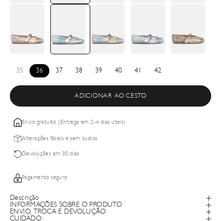
35
36
37
38
39
40
41
42
ADICIONAR AO CESTO
Envio gratuito (Entrega em 2-4 dias úteis)
Alterações fáceis e sem custos
Devoluções em 30 dias
Pagamento seguro
Descrição
INFORMAÇÕES SOBRE O PRODUTO
ENVIO, TROCA E DEVOLUÇÃO
CUIDADO