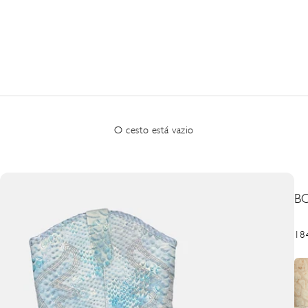
O cesto está vazio
B
Pre
18