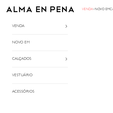
Saltar para o conteúdo
Alma em Pena
VENDA
NOVO EM
C
VENDA
NOVO EM
CALÇADOS
VESTUÁRIO
ACESSÓRIOS