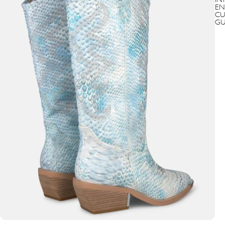
IN
EN
CU
GU