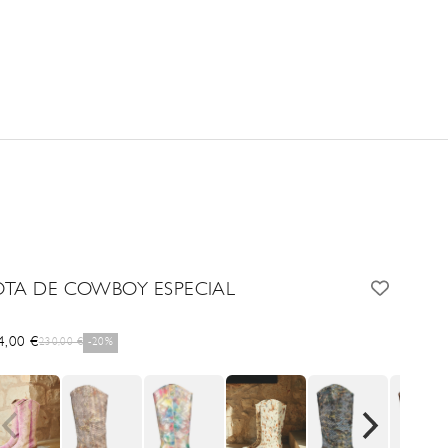
OTA DE COWBOY ESPECIAL
cio de oferta
4,00 €
Precio normal
230,00 €
-20%