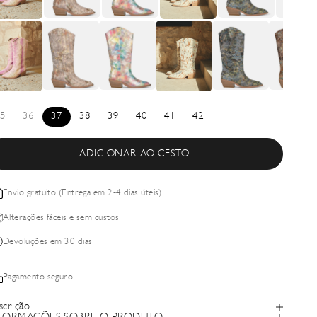
5
36
37
38
39
40
41
42
ADICIONAR AO CESTO
Envio gratuito (Entrega em 2-4 dias úteis)
Alterações fáceis e sem custos
Devoluções em 30 dias
Pagamento seguro
scrição