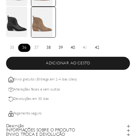
35
36
37
38
39
40
41
42
ADICIONAR AO CESTO
Envio gratuito (Entrega em 2-4 dias úteis)
Alterações fáceis e sem custos
Devoluções em 30 dias
Pagamento seguro
Descrição
INFORMAÇÕES SOBRE O PRODUTO
ENVIO, TROCA E DEVOLUÇÃO