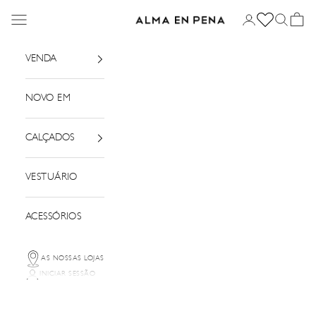
Saltar para o conteúdo
Menu
Iniciar sessão
Pesquisar
Cesto
Alma em Pena
VENDA
NOVO EM
CALÇADOS
VESTUÁRIO
ACESSÓRIOS
AS NOSSAS LOJAS
INICIAR SESSÃO