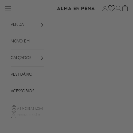
Saltar para o conteúdo
Menu
Iniciar sessão
Pesquisar
Cesto
Alma em Pena
VENDA
NOVO EM
CALÇADOS
VESTUÁRIO
ACESSÓRIOS
AS NOSSAS LOJAS
INICIAR SESSÃO