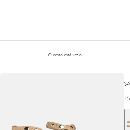
O cesto está vazio
S
Pre
13