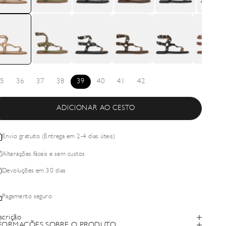
5
36
37
38
39
40
41
42
ADICIONAR AO CESTO
Envio gratuito (Entrega em 2-4 dias úteis)
Alterações fáceis e sem custos
Devoluções em 30 dias
Pagamento seguro
scrição
FORMAÇÕES SOBRE O PRODUTO