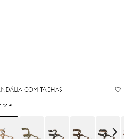
ANDÁLIA COM TACHAS
cio de oferta
0,00 €