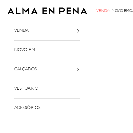
Saltar para o conteúdo
Alma em Pena
VENDA
NOVO EM
C
VENDA
NOVO EM
CALÇADOS
VESTUÁRIO
ACESSÓRIOS