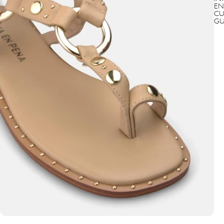
EN
CU
GU