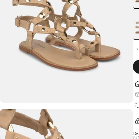
3
De
IN