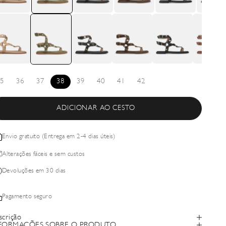
5
36
37
38
39
40
41
42
ADICIONAR AO CESTO
Envio gratuito (Entrega em 2-4 dias úteis)
Alterações fáceis e sem custos
Devoluções em 30 dias
Pagamento seguro
scrição
FORMAÇÕES SOBRE O PRODUTO