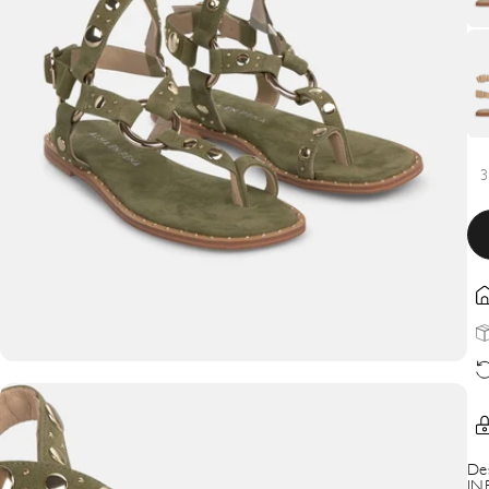
3
De
IN