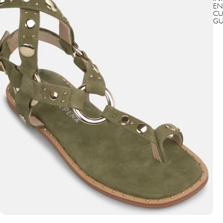
EN
CU
GU