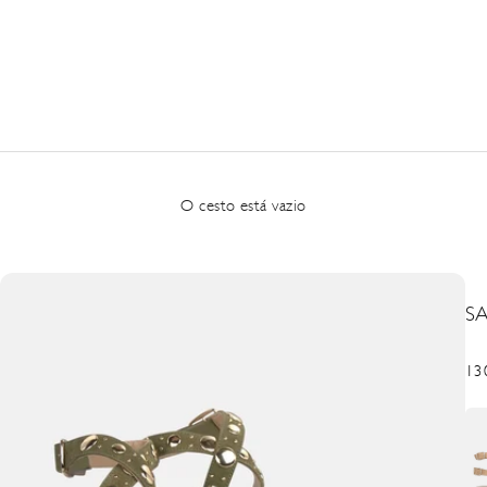
O cesto está vazio
S
Pre
13