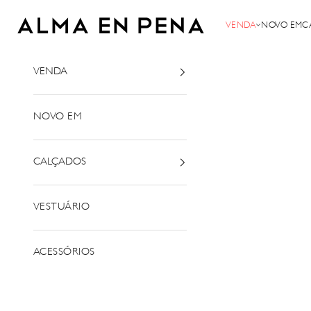
Saltar para o conteúdo
Alma em Pena
VENDA
NOVO EM
C
VENDA
NOVO EM
CALÇADOS
VESTUÁRIO
ACESSÓRIOS