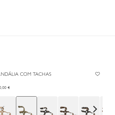
ANDÁLIA COM TACHAS
cio de oferta
0,00 €