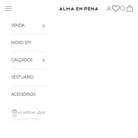
Saltar para o conteúdo
Menu
Iniciar sessão
Pesquisar
Cesto
Alma em Pena
VENDA
NOVO EM
CALÇADOS
VESTUÁRIO
ACESSÓRIOS
AS NOSSAS LOJAS
INICIAR SESSÃO