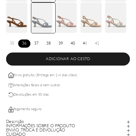
35
36
37
38
39
40
41
42
ADICIONAR AO CESTO
Envio gratuito (Entrega em 2-4 dias úteis)
Alterações fáceis e sem custos
Devoluções em 30 dias
Pagamento seguro
Descrição
INFORMAÇÕES SOBRE O PRODUTO
ENVIO, TROCA E DEVOLUÇÃO
CUIDADO